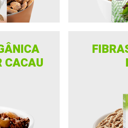
GÂNICA
FIBRA
R CACAU