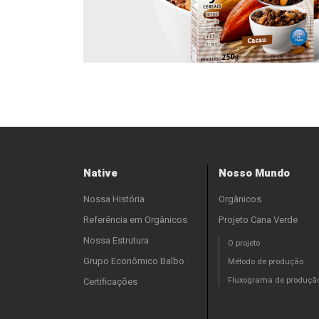
Native
Nosso Mundo
Nossa História
Orgânicos
Referência em Orgânicos
Projeto Cana Verde
Nossa Estrutura
O projeto
Grupo Econômico Balbo
Método de produção
Fluxograma de produçã
Certificações