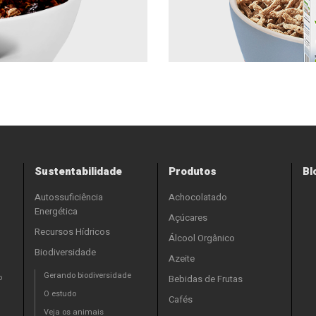
Sustentabilidade
Produtos
Bl
Autossuficiência
Achocolatado
Energética
Açúcares
Recursos Hídricos
Álcool Orgânico
Biodiversidade
Azeite
Gerando biodiversidade
o
Bebidas de Frutas
O estudo
Cafés
Veja os animais