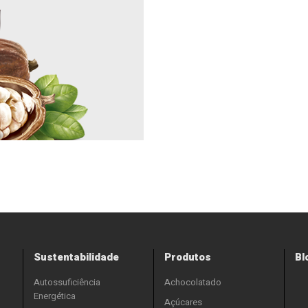
Sustentabilidade
Produtos
Bl
Autossuficiência
Achocolatado
Energética
Açúcares