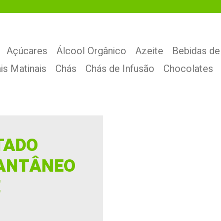
Açúcares
Álcool Orgânico
Azeite
Bebidas de
is Matinais
Chás
Chás de Infusão
Chocolates
TADO
TANTÂNEO
E