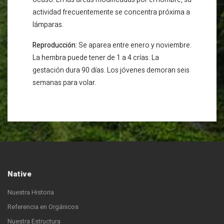
actividad frecuentemente se concentra próxima a
lámparas.
Reproducción:
Se aparea entre enero y noviembre.
La hembra puede tener de 1 a 4 crías. La
gestación dura 90 días. Los jóvenes demoran seis
semanas para volar.
Native
Nuestra Historia
Referencia en Orgánicos
Nuestra Estructura