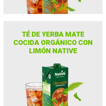
Chocolate en Polvo
Eco Friends
Galletas
TÉ DE YERBA MATE
Pastas
COCIDA ORGÁNICO CON
Tés
LIMÓN NATIVE