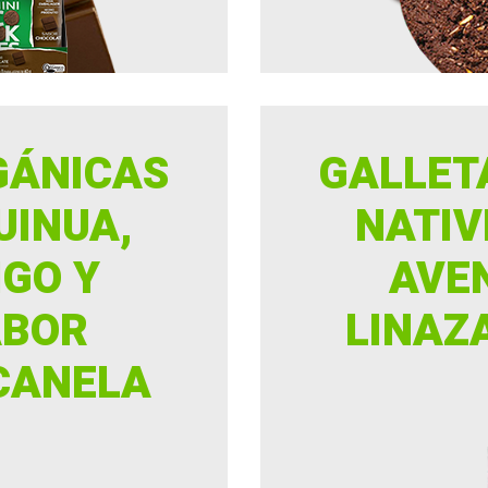
GÁNICAS
GALLET
UINUA,
NATIV
IGO Y
AVEN
ABOR
LINAZ
CANELA