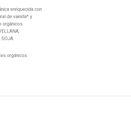
gánica enriquecida con
al de vainilla* y
o orgánicos.
VELLANA,
 SOJA.
es orgánicos.