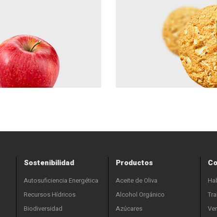
Sostenibilidad
Productos
Co
Autosuficiencia Energética
Aceite de Oliva
Ha
Recursos Hídricos
Alcohol Orgánico
Tra
Biodiversidad
Azúcares
Ven