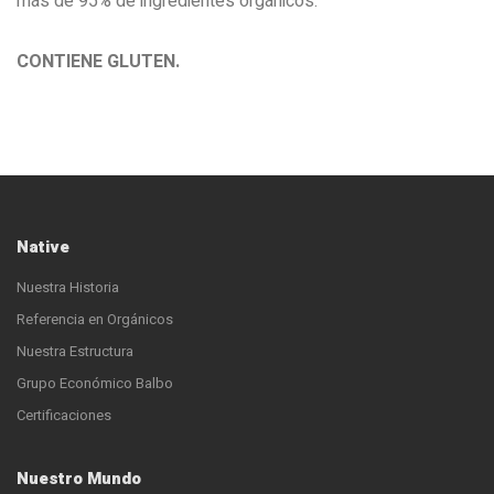
más de 95% de ingredientes orgánicos.
CONTIENE GLUTEN.
Native
Nuestra Historia
Referencia en Orgánicos
Nuestra Estructura
Grupo Económico Balbo
Certificaciones
Nuestro Mundo