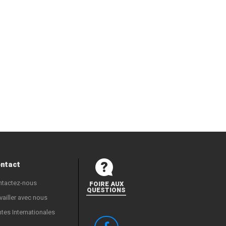
ntact
ntactez-nous
FOIRE AUX
QUESTIONS
vailler avec nous
tes Internationales