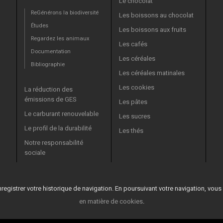
Le chocolat
ReGénérons la biodiversité
Les boissons au chocolat
Études
Les boissons aux fruits
Regardez les animaux
Les cafés
Documentation
Les céréales
Bibliographie
Les céréales matinales
Les cookies
La réduction des
émissions de GES
Les pâtes
Le carburant renouvelable
Les sucres
Le profil de la durabilité
Les thés
Notre responsabilité
sociale
nregistrer votre historique de navigation. En poursuivant votre navigation, vou
en matière de cookies
.