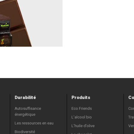
Durabilité
Produits
Co
Autosuffisance
Eco Friends
Co
énergétique
L’alcool bio
Tra
Les ressources en eau
L’huile d’olive
Ven
Biodiversité