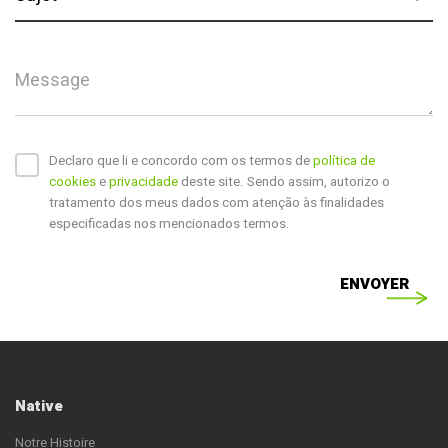
Message
Declaro que li e concordo com os termos de
política de
cookies
e
privacidade
deste site. Sendo assim, autorizo o
tratamento dos meus dados com atenção às finalidades
especificadas nos mencionados termos.
ENVOYER
Native
Notre Histoire